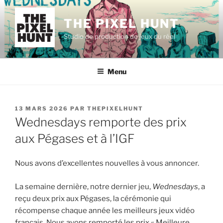
Aller
au
THE PIXEL HUNT
contenu
Studio de production de jeux du réel
principal
Menu
PUBLIÉ
13 MARS 2026
PAR
THEPIXELHUNT
LE
Wednesdays remporte des prix
aux Pégases et à l’IGF
Nous avons d’excellentes nouvelles à vous annoncer.
La semaine dernière, notre dernier jeu,
Wednesdays
, a
reçu deux prix aux Pégases, la cérémonie qui
récompense chaque année les meilleurs jeux vidéo
français. Nous avons remporté les prix « Meilleure