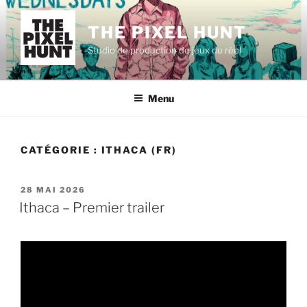
Aller
au
THE PIXEL HUNT
contenu
Studio de production de jeux du réel
principal
Menu
CATÉGORIE :
ITHACA (FR)
PUBLIÉ
28 MAI 2026
LE
Ithaca – Premier trailer