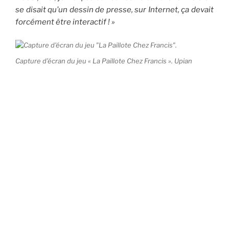
se disait qu’un dessin de presse, sur Internet, ça devait
forcément être interactif ! »
Capture d’écran du jeu « La Paillote Chez Francis ». Upian
Les lecteurs de sites d’information s’attendent en
effet désormais à avoir, s’ils le souhaitent, la possibilité
de participer et de réagir aux informations qui leur sont
présentées.
« Et là, les mécanismes du jeu vidéo sont
utiles : ils donnent envie à l’utilisateur »,
s’enthousiasme le patron d’Upian, dont les derniers
documentaires, de
La Cité des mortes
à
Prison Valley
,
ont des airs de jeux d’aventures.
« Le principe de la
quête, par exemple, peut être un véritable moteur pour
pousser l’internaute à fouiller, à découvrir »
, poursuit-il.
Cette tendance à une présentation interactive et
ludique du contenu est désormais très répandue chez