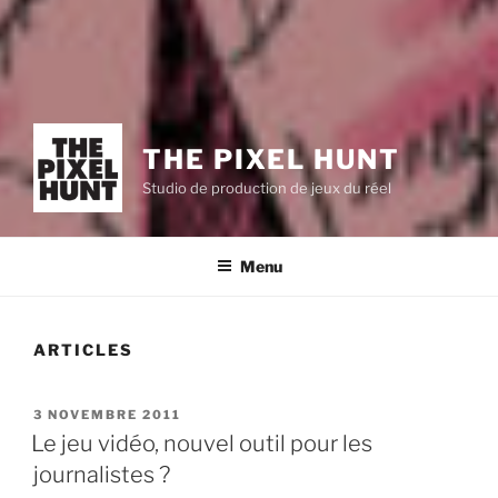
THE PIXEL HUNT
Studio de production de jeux du réel
Menu
ARTICLES
PUBLIÉ
3 NOVEMBRE 2011
LE
Le jeu vidéo, nouvel outil pour les
journalistes ?